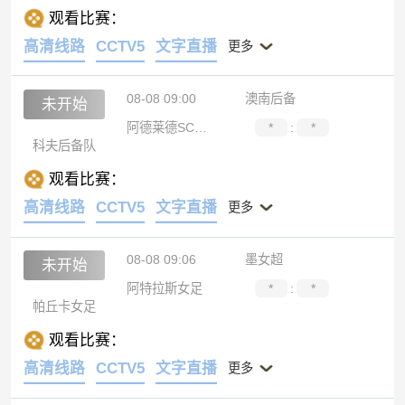
观看比赛：
高清线路
CCTV5
文字直播
更多
08-08 09:00
澳南后备
未开始
阿德莱德SC后备队
*
:
*
科夫后备队
观看比赛：
高清线路
CCTV5
文字直播
更多
08-08 09:06
墨女超
未开始
阿特拉斯女足
*
:
*
帕丘卡女足
观看比赛：
高清线路
CCTV5
文字直播
更多