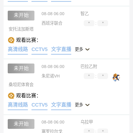
08-08 06:00
智乙
未开始
西班牙联合
*
:
*
安托法加斯塔
观看比赛：
高清线路
CCTV5
文字直播
更多
08-08 06:00
巴拉乙附
未开始
朱尼诺VH
*
:
*
桑坦尼体育会
观看比赛：
高清线路
CCTV5
文字直播
更多
08-08 06:00
乌拉甲
未开始
塞罗拉尔戈
*
:
*