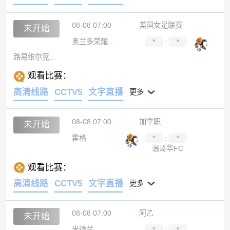
08-08 07:00
美国女足联赛
未开始
奥兰多荣耀女足
*
:
*
路易维尔竞技女足
观看比赛：
高清线路
CCTV5
文字直播
更多
08-08 07:00
加拿职
未开始
霍格
*
:
*
温哥华FC
观看比赛：
高清线路
CCTV5
文字直播
更多
08-08 07:00
阿乙
未开始
米德兰
*
:
*