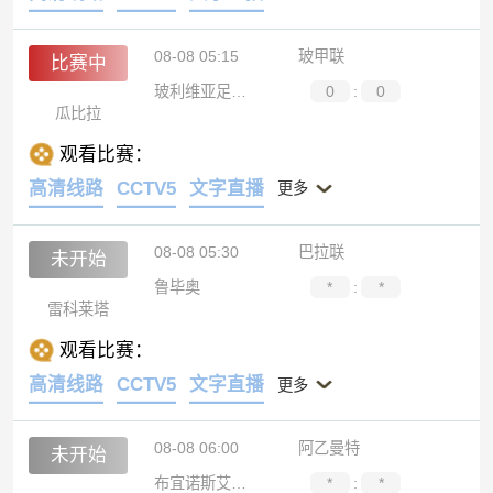
08-08 05:15
玻甲联
比赛中
玻利维亚足球学院
0
:
0
瓜比拉
观看比赛：
高清线路
CCTV5
文字直播
更多
08-08 05:30
巴拉联
未开始
鲁毕奥
*
:
*
雷科莱塔
观看比赛：
高清线路
CCTV5
文字直播
更多
08-08 06:00
阿乙曼特
未开始
布宜诺斯艾利斯通讯
*
:
*