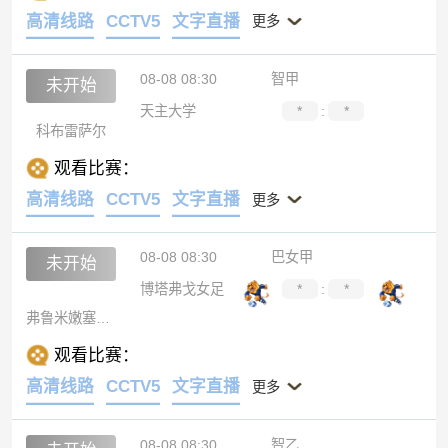
高清线路
CCTV5
文字直播
更多
08-08 08:30
智甲
未开始
天主大学
*
:
*
科布雷萨尔
观看比赛：
高清线路
CCTV5
文字直播
更多
08-08 08:30
巴女甲
未开始
博塔弗戈女足
*
:
*
弗鲁米嫩塞女足
观看比赛：
高清线路
CCTV5
文字直播
更多
08-08 08:30
智乙