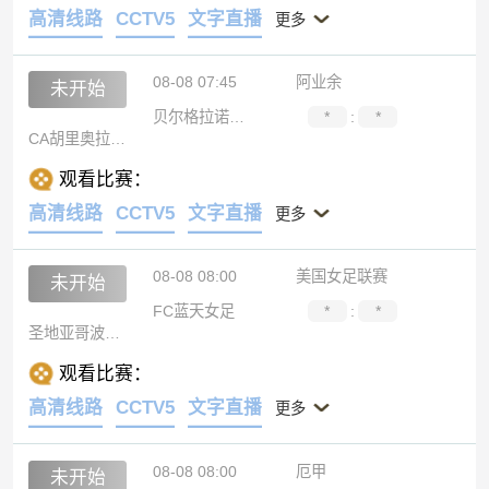
高清线路
CCTV5
文字直播
更多
08-08 07:45
阿业余
未开始
贝尔格拉诺体育
*
:
*
CA胡里奥拉斐拉
观看比赛：
高清线路
CCTV5
文字直播
更多
08-08 08:00
美国女足联赛
未开始
FC蓝天女足
*
:
*
圣地亚哥波浪女足
观看比赛：
高清线路
CCTV5
文字直播
更多
08-08 08:00
厄甲
未开始