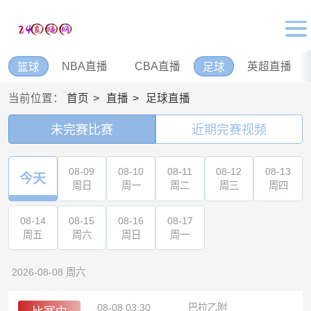
NBA直播
CBA直播
英超直播
篮球
足球
当前位置：
首页
直播
足球直播
未完赛比赛
近期完赛视频
08-09
08-10
08-11
08-12
08-13
今天
周日
周一
周二
周三
周四
08-14
08-15
08-16
08-17
周五
周六
周日
周一
2026-08-08 周六
08-08 03:30
巴拉乙附