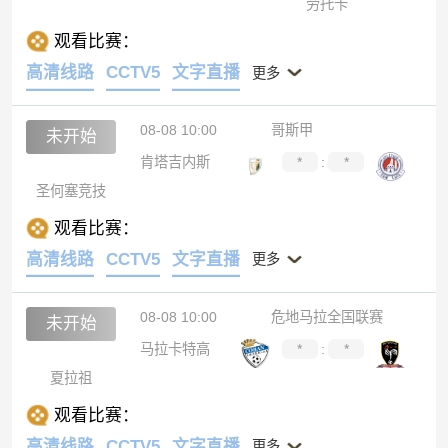
劳托卡
观看比赛：
高清线路
CCTV5
文字直播
更多
08-08 10:00
哥斯甲
未开始
肯塔吉内斯
*
:
*
圣何塞竞技
观看比赛：
高清线路
CCTV5
文字直播
更多
08-08 10:00
危地马拉全国联赛
未开始
马拉卡特高
*
:
*
夏拉祖
观看比赛：
高清线路
CCTV5
文字直播
更多