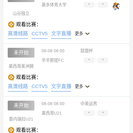
基多体育大学
*
:
*
山谷独立
观看比赛：
高清线路
CCTV5
文字直播
更多
08-08 08:00
联盟杯
未开始
辛辛那提FC
*
:
*
墨西哥美洲狮
观看比赛：
高清线路
CCTV5
文字直播
更多
08-08 08:00
中美运男
未开始
墨西哥U21
*
:
*
委内瑞拉U21
观看比赛：