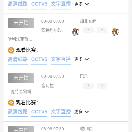
高清线路
CCTV5
文字直播
更多
08-08 07:00
加北女超
未开始
蒙特利尔玫瑰女足
*
:
*
哈利法克斯女足
观看比赛：
高清线路
CCTV5
文字直播
更多
08-08 07:30
巴乙
未开始
塞阿拉
*
:
*
庞特普雷塔
观看比赛：
高清线路
CCTV5
文字直播
更多
08-08 07:30
玻甲联
未开始