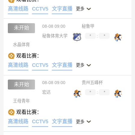
高清线路
CCTV5
文字直播
更多
08-08 09:00
秘鲁甲
未开始
秘鲁体育大学
*
:
*
水晶体育
观看比赛：
高清线路
CCTV5
文字直播
更多
08-08 09:00
贵州五峰杯
未开始
宏达
*
:
*
王母青年
观看比赛：
高清线路
CCTV5
文字直播
更多