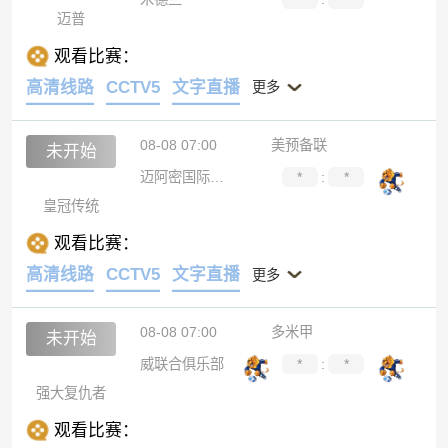
迈普
观看比赛：
高清线路
CCTV5
文字直播
更多
08-08 07:00
美预备联
未开始
迈阿密国际B队
*
:
*
皇冠传统
观看比赛：
高清线路
CCTV5
文字直播
更多
08-08 07:00
多米甲
未开始
威联合俱乐部
*
:
*
强大复仇者
观看比赛：