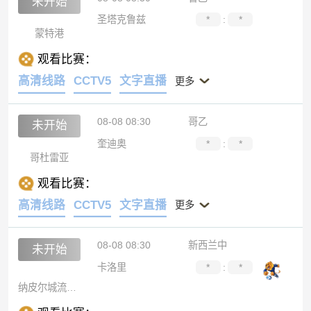
未开始
圣塔克鲁兹
*
:
*
蒙特港
观看比赛：
高清线路
CCTV5
文字直播
更多
08-08 08:30
哥乙
未开始
奎迪奥
*
:
*
哥杜雷亚
观看比赛：
高清线路
CCTV5
文字直播
更多
08-08 08:30
新西兰中
未开始
卡洛里
*
:
*
纳皮尔城流浪者