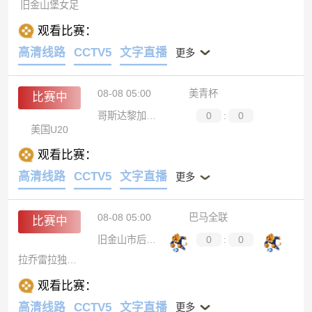
旧金山堡女足
观看比赛：
高清线路
CCTV5
文字直播
更多
08-08 05:00
美青杯
比赛中
哥斯达黎加U20
0
:
0
美国U20
观看比赛：
高清线路
CCTV5
文字直播
更多
08-08 05:00
巴马全联
比赛中
旧金山市后备队
0
:
0
拉乔雷拉独立预备队
观看比赛：
高清线路
CCTV5
文字直播
更多