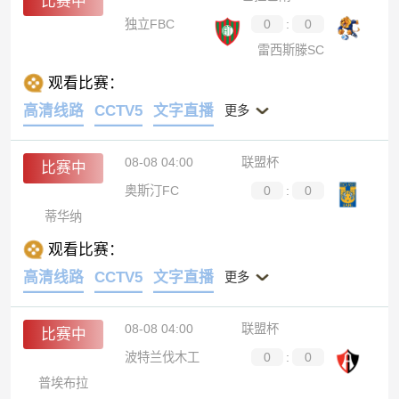
比赛中
独立FBC
0
:
0
雷西斯滕SC
观看比赛：
高清线路
CCTV5
文字直播
更多
08-08 04:00
联盟杯
比赛中
奥斯汀FC
0
:
0
蒂华纳
观看比赛：
高清线路
CCTV5
文字直播
更多
08-08 04:00
联盟杯
比赛中
波特兰伐木工
0
:
0
普埃布拉